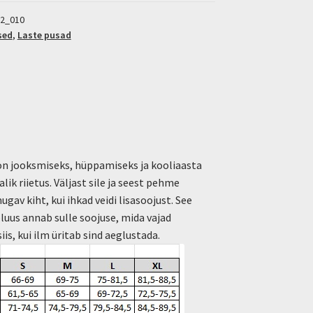
2_010
sed
,
Laste pusad
 on jooksmiseks, hüppamiseks ja kooliaasta
ik riietus. Väljast sile ja seest pehme
ugav kiht, kui ihkad veidi lisasoojust. See
pluus annab sulle soojuse, mida vajad
siis, kui ilm üritab sind aeglustada.