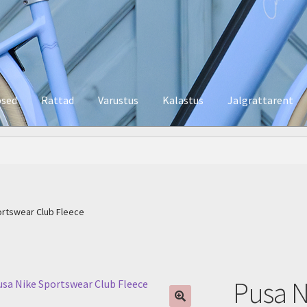
psed
Rattad
Varustus
Kalastus
Jalgrattarent
ortswear Club Fleece
Pusa N