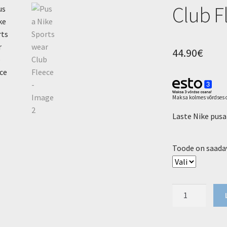
Club F
44.90
€
Maksa kolmes võrdses o
Laste Nike pusa
Toode on saadav
Pusa
Nike
Sportswear