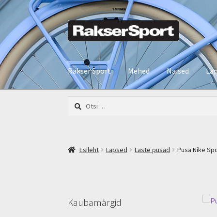
Liigu
Liigu
navigeerimisele
sisu
juurde
Rakser Sport
Mehed
Naised
La
Otsi:
Esileht
Lapsed
Laste pusad
Pusa Nike Sp
Kaubamärgid