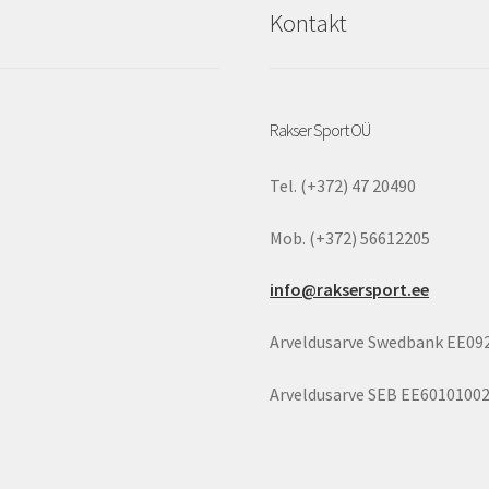
page
Kontakt
page
Rakser Sport OÜ
Tel. (+372) 47 20490
Mob. (+372) 56612205
info@raksersport.ee
Arveldusarve Swedbank EE09
Arveldusarve SEB EE6010100