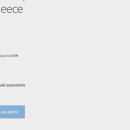
leece
sas 3 x 14.97€
al suurustes
Lisa korvi