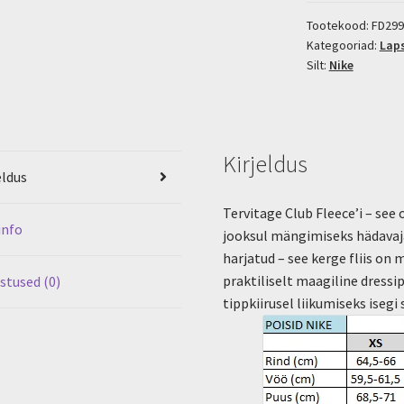
Club
Fleece
Tootekood:
FD299
Kategooriad:
Lap
kogus
Silt:
Nike
Kirjeldus
eldus
Tervitage Club Fleece’i – see
info
jooksul mängimiseks hädavajal
harjatud – see kerge fliis on m
praktiliselt maagiline dressi
stused (0)
tippkiirusel liikumiseks isegi 