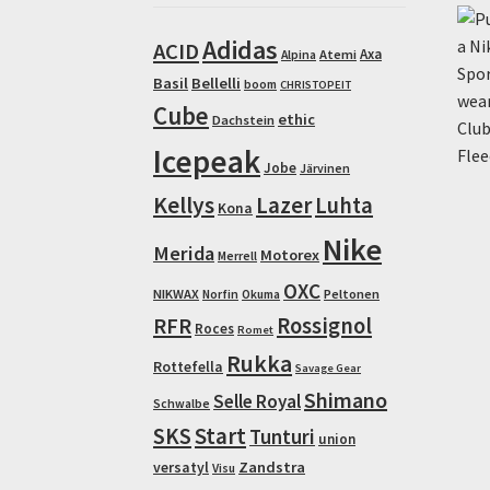
Adidas
ACID
Axa
Atemi
Alpina
Basil
Bellelli
boom
CHRISTOPEIT
Cube
ethic
Dachstein
Icepeak
Jobe
Järvinen
Kellys
Lazer
Luhta
Kona
Nike
Merida
Motorex
Merrell
OXC
NIKWAX
Peltonen
Norfin
Okuma
RFR
Rossignol
Roces
Romet
Rukka
Rottefella
Savage Gear
Shimano
Selle Royal
Schwalbe
Start
SKS
Tunturi
union
Zandstra
versatyl
Visu