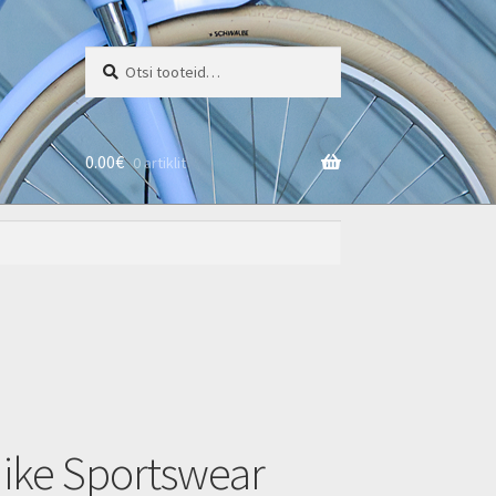
Otsi:
Otsi
0.00
€
0 artiklit
ike Sportswear