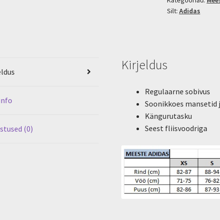
kogus
Silt:
Adidas
Kirjeldus
eldus
Regulaarne sobivus
info
Soonikkoes mansetid j
Kängurutasku
Seest fliisvoodriga
stused (0)