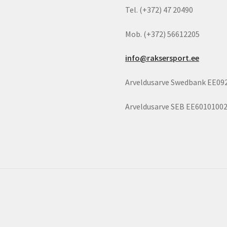
Tel. (+372) 47 20490
Mob. (+372) 56612205
info@raksersport.ee
Arveldusarve Swedbank EE09
Arveldusarve SEB EE6010100