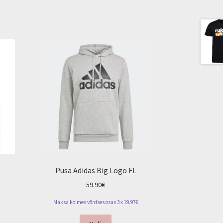
Pusa Adidas Big Logo FL
59.90
€
Maksa kolmes võrdses osas 3 x 19.97€
t
This