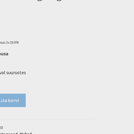
sas 3 x 19.97€
pusa
al suurustes
Lisa korvi
20
ste pusad
,
Mehed