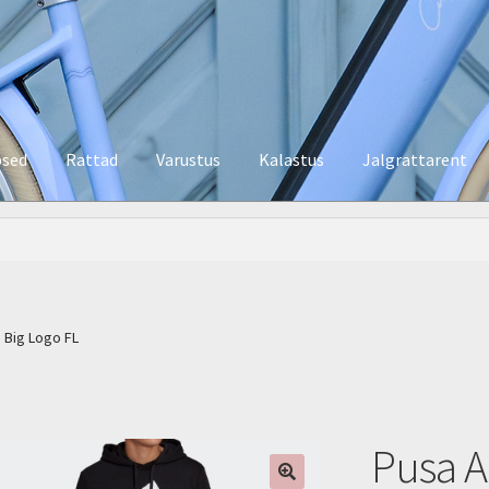
psed
Rattad
Varustus
Kalastus
Jalgrattarent
 Big Logo FL
Pusa A