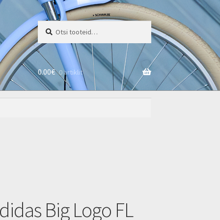
Otsi:
Otsi
0.00
€
0 artiklit
didas Big Logo FL