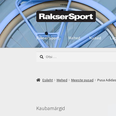
Liigu
Liigu
navigeerimisele
sisu
juurde
Rakser Sport
Mehed
Naised
La
Otsi:
Esileht
Mehed
Meeste pusad
Pusa Adidas
Kaubamärgid