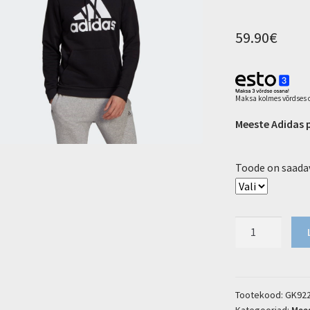
59.90
€
Maksa kolmes võrdses o
Meeste Adidas 
Toode on saadav
Pusa
Adidas
Big
Logo
FL
Tootekood:
GK92
Kategooriad:
Mee