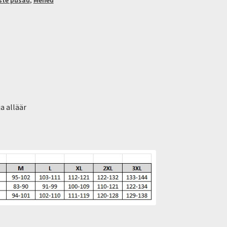
a alläär