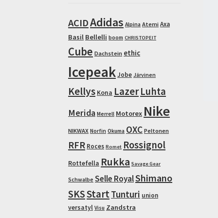
Adidas
ACID
Axa
Atemi
Alpina
Basil
Bellelli
boom
CHRISTOPEIT
Cube
ethic
Dachstein
Icepeak
Jobe
Järvinen
Kellys
Lazer
Luhta
Kona
Nike
Merida
Motorex
Merrell
OXC
NIKWAX
Peltonen
Norfin
Okuma
RFR
Rossignol
Roces
Romet
Rukka
Rottefella
Savage Gear
Shimano
Selle Royal
Schwalbe
SKS
Start
Tunturi
union
Zandstra
versatyl
Visu