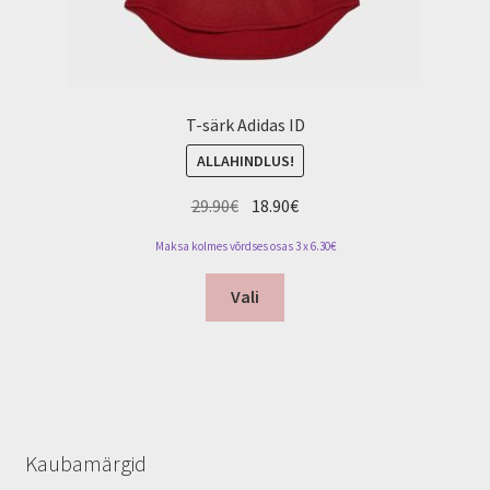
T-särk Adidas ID
ALLAHINDLUS!
Algne
Current
29.90
€
18.90
€
hind
price
Maksa kolmes võrdses osas 3 x 6.30€
oli:
is:
This
29.90€.
18.90€.
Vali
product
has
multiple
variants.
The
options
Kaubamärgid
may