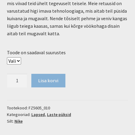
mis viivad teid ühelt tegevuselt teisele. Meie retuusid on
varustatud higi imava tehnoloogiaga, mis aitab teil püsida
kuivana ja mugavalt. Nende tõsiselt pehme ja veniv kangas
liigub teiega kaasas, samas kui kõrge vöökohaga disain
aitab teil mugavalt katta.
Toode on saadaval suurustes
Püksid
Lisa korvi
Nike
Dri-
Fit
One
Tootekood:
FZ5605_010
Kategooriad:
Lapsed
,
Laste püksid
Tight
Silt:
Nike
kogus