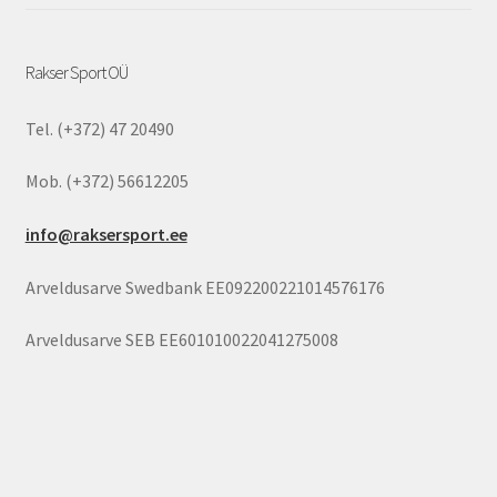
Rakser Sport OÜ
Tel. (+372) 47 20490
Mob. (+372) 56612205
info@raksersport.ee
Arveldusarve Swedbank EE092200221014576176
Arveldusarve SEB EE601010022041275008