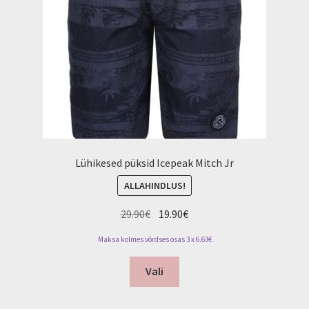
Lühikesed püksid Icepeak Mitch Jr
ALLAHINDLUS!
Algne
Current
29.90
€
19.90
€
hind
price
Maksa kolmes võrdses osas 3 x 6.63€
oli:
is:
This
29.90€.
19.90€.
Vali
product
has