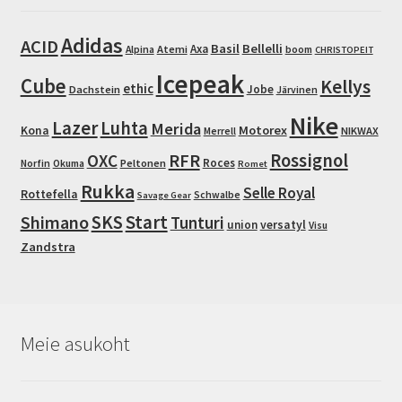
be
chosen
Adidas
ACID
Basil
Bellelli
Axa
Atemi
Alpina
boom
CHRISTOPEIT
on
Icepeak
the
Cube
Kellys
ethic
Jobe
Dachstein
Järvinen
product
Nike
page
Lazer
Luhta
Merida
Motorex
Kona
NIKWAX
Merrell
RFR
Rossignol
OXC
Roces
Peltonen
Norfin
Okuma
Romet
Rukka
Selle Royal
Rottefella
Schwalbe
Savage Gear
SKS
Start
Shimano
Tunturi
union
versatyl
Visu
Zandstra
Meie asukoht