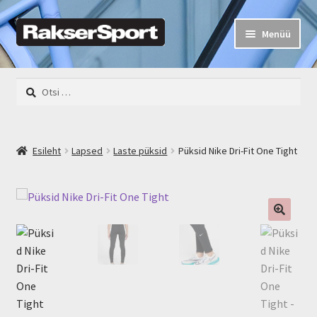
Liigu
Liigu
Menüü
navigeerimisele
sisu
juurde
Rakser Sport
Otsi:
Mehed
Naised
Esileht
Lapsed
Laste püksid
Püksid Nike Dri-Fit One Tight
Lapsed
Rattad
Varustus
Kalastus