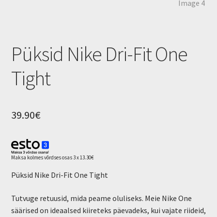
Jalgrattarent
Püksid Nike Dri-Fit One
Tight
39.90
€
Maksa kolmes võrdses osas 3 x 13.30€
Püksid Nike Dri-Fit One Tight
Tutvuge retuusid, mida peame oluliseks. Meie Nike One
säärised on ideaalsed kiireteks päevadeks, kui vajate riideid,