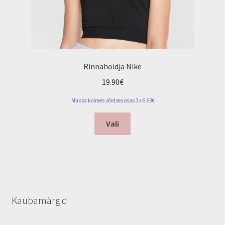
Rinnahoidja Nike
19.90
€
Maksa kolmes võrdses osas 3 x 6.63€
This
Vali
product
has
multiple
variants.
The
options
Kaubamärgid
may
be