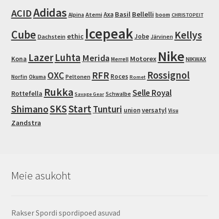
chosen
Adidas
ACID
Basil
Bellelli
Axa
Atemi
Alpina
boom
CHRISTOPEIT
on
Icepeak
the
Cube
Kellys
ethic
Jobe
Dachstein
Järvinen
product
Nike
page
Lazer
Luhta
Merida
Motorex
Kona
NIKWAX
Merrell
RFR
Rossignol
OXC
Roces
Peltonen
Norfin
Okuma
Romet
Rukka
Selle Royal
Rottefella
Schwalbe
Savage Gear
Start
Shimano
SKS
Tunturi
union
versatyl
Visu
Zandstra
Meie asukoht
Rakser Spordi spordipoed asuvad