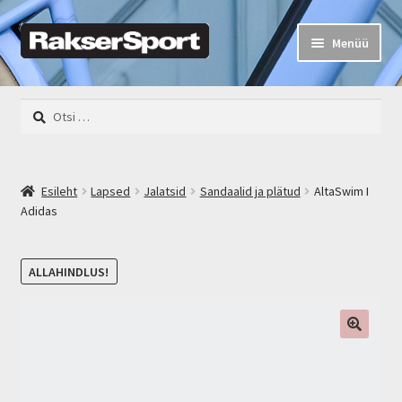
Liigu
Liigu
Menüü
navigeerimisele
sisu
juurde
Rakser Sport
Otsi:
Mehed
Naised
Esileht
Lapsed
Jalatsid
Sandaalid ja plätud
AltaSwim I
Adidas
Lapsed
ALLAHINDLUS!
Rattad
Varustus
Kalastus