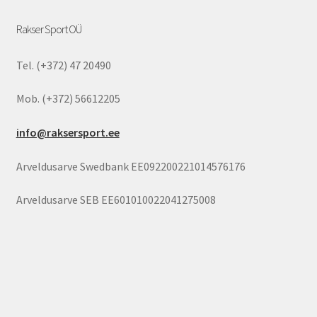
Rakser Sport OÜ
Tel. (+372) 47 20490
Mob. (+372) 56612205
info@raksersport.ee
Arveldusarve Swedbank EE092200221014576176
Arveldusarve SEB EE601010022041275008