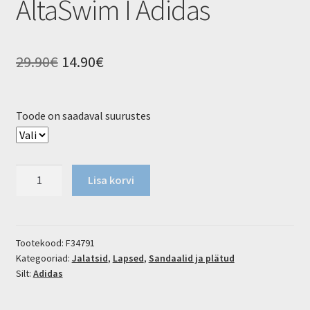
AltaSwim I Adidas
Algne
Current
29.90
€
14.90
€
hind
price
oli:
is:
Toode on saadaval suurustes
29.90€.
14.90€.
AltaSwim
Lisa korvi
I
Adidas
kogus
Tootekood:
F34791
Kategooriad:
Jalatsid
,
Lapsed
,
Sandaalid ja plätud
Silt:
Adidas