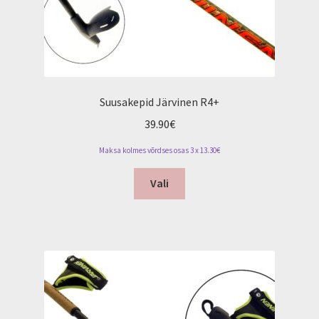
page
Suusakepid Järvinen R4+
39.90
€
Maksa kolmes võrdses osas 3 x 13.30€
This
Vali
product
has
multiple
variants.
The
options
may
be