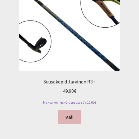
chosen
on
the
product
page
Suusakepid Järvinen R3+
49.90
€
Maksa kolmes võrdses osas 3 x 16.63€
This
Vali
product
has
multiple