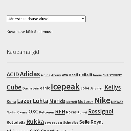
multiple
variants.
The
options
Sorted
Kuvatakse kõik 8 tulemust
may
by
be
latest
chosen
Kaubamärgid
on
the
product
Adidas
ACID
Basil
Bellelli
Axa
Atemi
Alpina
boom
CHRISTOPEIT
page
Icepeak
Cube
Kellys
ethic
Jobe
Dachstein
Järvinen
Nike
Lazer
Luhta
Merida
Motorex
Kona
NIKWAX
Merrell
RFR
Rossignol
OXC
Roces
Peltonen
Norfin
Okuma
Romet
Rukka
Selle Royal
Rottefella
Schwalbe
Savage Gear