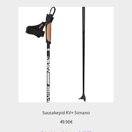
variants.
The
options
may
be
chosen
on
the
product
page
Suusakepid KV+ Simano
49.90
€