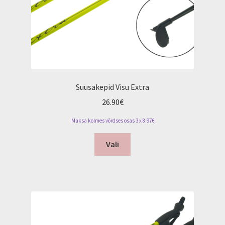
product
page
Suusakepid Visu Extra
26.90
€
Maksa kolmes võrdses osas 3 x 8.97€
This
Vali
product
has
multiple
variants.
The
options