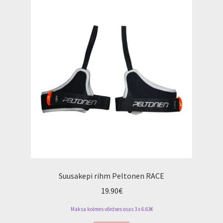
Jalgrattarent
Suusakepi rihm Peltonen RACE
19.90
€
Maksa kolmes võrdses osas 3 x 6.63€