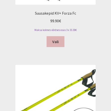
Suusakepid KV+ Forza Fc
99.90
€
Maksa kolmes võrdses osas 3 x 33.30€
This
Vali
product
has
multiple
variants.
The
options
may
be
chosen
on
the