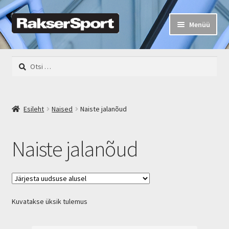
Liigu
Liigu
Menüü
navigeerimisele
sisu
juurde
Rakser Sport
Otsi:
Mehed
Naised
Esileht
Naised
Naiste jalanõud
Lapsed
Naiste jalanõud
Rattad
Varustus
Kuvatakse üksik tulemus
Kalastus