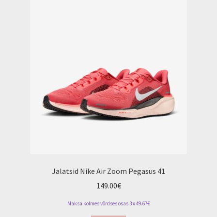
Jalgrattarent
Jalatsid Nike Air Zoom Pegasus 41
149.00
€
Maksa kolmes võrdses osas 3 x 49.67€