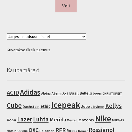
This
Vali
product
has
multiple
variants.
The
options
Kuvatakse üksik tulemus
may
be
chosen
Kaubamärgid
on
the
product
Adidas
ACID
Basil
Bellelli
Axa
Atemi
Alpina
boom
CHRISTOPEIT
page
Icepeak
Cube
Kellys
ethic
Jobe
Dachstein
Järvinen
Nike
Lazer
Luhta
Merida
Motorex
Kona
NIKWAX
Merrell
RFR
Rossignol
OXC
Roces
Peltonen
Norfin
Okuma
Romet